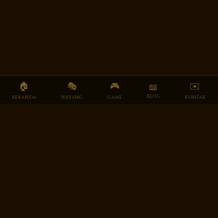
🏠
🎭
🎮
✉️
📖
BLOG
BERANDA
WAYANG
GAME
KONTAK