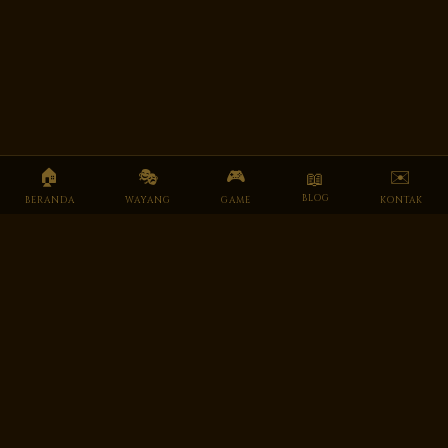
🏠
🎭
🎮
✉️
📖
BLOG
BERANDA
WAYANG
GAME
KONTAK