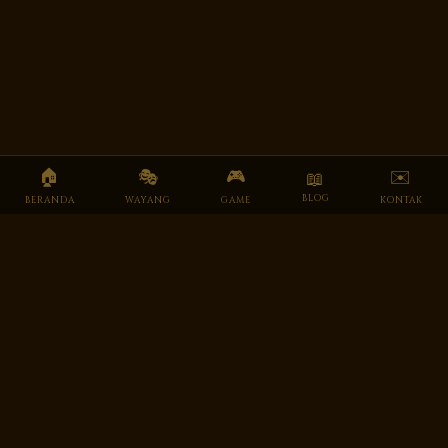
🏠
🎭
🎮
✉️
📖
BLOG
BERANDA
WAYANG
GAME
KONTAK