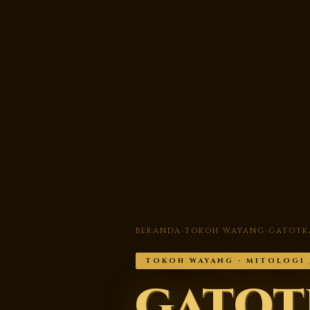
BERANDA
›
TOKOH WAYANG
›
GATOTK
TOKOH WAYANG · MITOLOGI 
Gatot