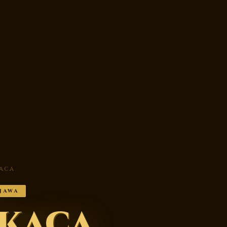
ACA
JAWA
kaca