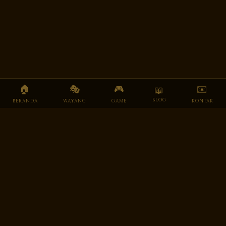
🏠
🎭
🎮
✉️
📖
BLOG
BERANDA
WAYANG
GAME
KONTAK